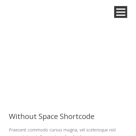
Space
Shortcode Usage
Without Space Shortcode
Ελληνικα
Praesent commodo cursus magna, vel scelerisque nisl