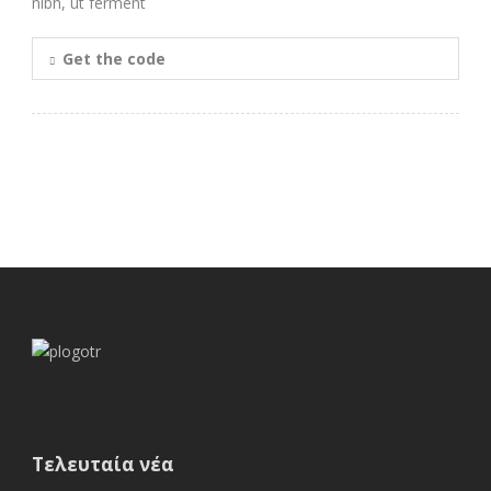
nibh, ut ferment
Get the code
Τελευταία νέα