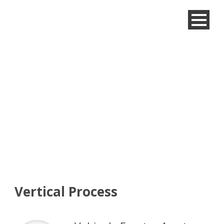
Process
Shortcode Usage
Vertical Process
Ελληνικα