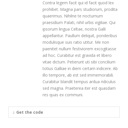
Contra legem facit qui id facit quod lex
prohibet. Magna pars studiorum, prodita
quaerimus. Nihilne te nocturnum
praesidium Palati, nihil urbis vigiliae. Qui
ipsorum lingua Celtae, nostra Galli
appellantur. Paullum deliquit, ponderibus
modulisque suis ratio utitur. Me non
paenitet nullum festiviorem excogitasse
ad hoc. Curabitur est gravida et libero
vitae dictum. Petierunt uti sibi concilium
totius Galliae in diem certam indicere. Ab
illo tempore, ab est sed immemorabili.
Curabitur blandit tempus ardua ridiculus
sed magna. Praeterea iter est quasdam
res quas ex communi.
Get the code